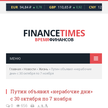
EUR
94,84 ₽
GBP
110,65 ₽
CNY
12,17 
76
▲ 0,78
▲ 0,92
FINANCE
TIMES
ВРЕМЯ
ФИНАНСОВ
МЕНЮ
Главная
»
Новости
»
Жизнь
»
Путин объявил «нерабочие
дни» с 30 октября по 7 ноября
Путин объявил «нерабочие дни»
с 30 октября по 7 ноября
0
656