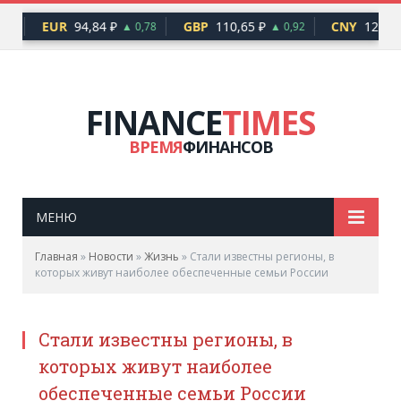
EUR
94,84 ₽
GBP
110,65 ₽
CNY
12,17 
76
▲ 0,78
▲ 0,92
FINANCE
TIMES
ВРЕМЯ
ФИНАНСОВ
МЕНЮ
Главная
»
Новости
»
Жизнь
»
Стали известны регионы, в
которых живут наиболее обеспеченные семьи России
Стали известны регионы, в
которых живут наиболее
обеспеченные семьи России