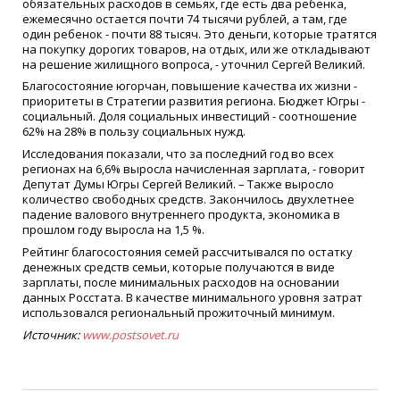
обязательных расходов в семьях, где есть два ребенка,
ежемесячно остается почти 74 тысячи рублей, а там, где
один ребенок - почти 88 тысяч. Это деньги, которые тратятся
на покупку дорогих товаров, на отдых, или же откладывают
на решение жилищного вопроса, - уточнил Сергей Великий.
Благосостояние югорчан, повышение качества их жизни -
приоритеты в Стратегии развития региона. Бюджет Югры -
социальный. Доля социальных инвестиций - соотношение
62% на 28% в пользу социальных нужд.
Исследования показали, что за последний год во всех
регионах на 6,6% выросла начисленная зарплата, - говорит
Депутат Думы Югры Сергей Великий. – Также выросло
количество свободных средств. Закончилось двухлетнее
падение валового внутреннего продукта, экономика в
прошлом году выросла на 1,5 %.
Рейтинг благосостояния семей рассчитывался по остатку
денежных средств семьи, которые получаются в виде
зарплаты, после минимальных расходов на основании
данных Росстата. В качестве минимального уровня затрат
использовался региональный прожиточный минимум.
Источник:
www.postsovet.ru