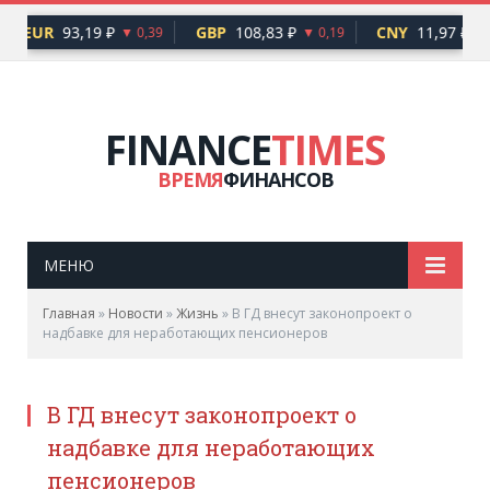
EUR
93,19 ₽
GBP
108,83 ₽
CNY
11,97 ₽
▼ 0,39
▼ 0,19
FINANCE
TIMES
ВРЕМЯ
ФИНАНСОВ
МЕНЮ
Главная
»
Новости
»
Жизнь
»
В ГД внесут законопроект о
надбавке для неработающих пенсионеров
В ГД внесут законопроект о
надбавке для неработающих
пенсионеров