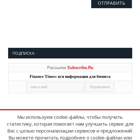
ПОДПИСКА
Рассылки
Subscribe.Ru
Finance Times: вся информация для бизнеса
Мы используем cookie-файлы, чтобы получить
статистику, которая помогает нам улучшить сервис для
Copyright © 2008-2026
FinanceTimes
Вас с целью персонализации сервисов и предложений.
Зарегистрировано в Роскомнадзоре
Вы можете прочитать подробнее о cookie-файлах или
Свидетельство о регистрации СМИ: