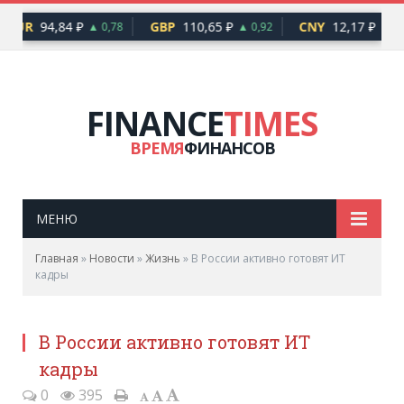
EUR
94,84 ₽
GBP
110,65 ₽
CNY
12,17 ₽
▲ 0,78
▲ 0,92
▲ 0,
FINANCE
TIMES
ВРЕМЯ
ФИНАНСОВ
МЕНЮ
Главная
»
Новости
»
Жизнь
»
В России активно готовят ИТ
кадры
В России активно готовят ИТ
кадры
0
395