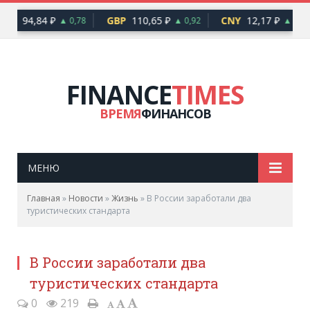
EUR
94,84 ₽
GBP
110,65 ₽
CNY
12,17 ₽
▲ 0,78
▲ 0,92
▲ 0,10
FINANCE
TIMES
ВРЕМЯ
ФИНАНСОВ
МЕНЮ
Главная
»
Новости
»
Жизнь
»
В России заработали два
туристических стандарта
В России заработали два
туристических стандарта
0
219