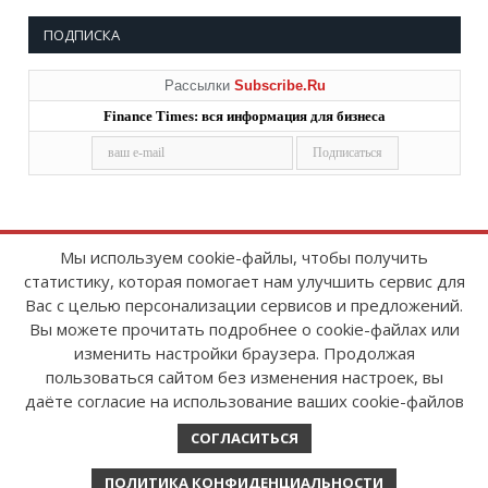
ПОДПИСКА
Рассылки
Subscribe.Ru
Finance Times: вся информация для бизнеса
Мы используем cookie-файлы, чтобы получить
статистику, которая помогает нам улучшить сервис для
Copyright © 2008-2026
FinanceTimes
Вас с целью персонализации сервисов и предложений.
Зарегистрировано в Роскомнадзоре
Вы можете прочитать подробнее о cookie-файлах или
Свидетельство о регистрации СМИ:
изменить настройки браузера. Продолжая
серия Эл № ФС77-86300 от 10 ноября 2023 г
пользоваться сайтом без изменения настроек, вы
даёте согласие на использование ваших cookie-файлов
СОГЛАСИТЬСЯ
ПОЛИТИКА КОНФИДЕНЦИАЛЬНОСТИ