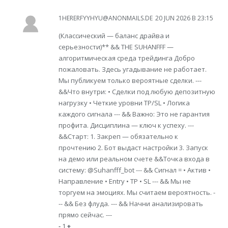
1HERERFYYHYU@ANONMAILS.DE
20 JUN 2026 В 23:15
(Классический — баланс драйва и
серьезности)** && THE SUHANFFF —
алгоритмическая среда трейдинга Добро
пожаловать. Здесь угадывание не работает.
Мы публикуем только вероятные сделки. ---
&&Что внутри: • Сделки под любую депозитную
нагрузку • Четкие уровни TP/SL • Логика
каждого сигнала --- && Важно: Это не гарантия
профита. Дисциплина — ключ к успеху. ---
&&Старт: 1. Закреп — обязательно к
прочтению 2. Бот выдаст настройки 3. Запуск
на демо или реальном счете &&Точка входа в
систему: @Suhanfff_bot --- && Сигнал = • Актив •
Направление • Entry • TP • SL --- && Мы не
торгуем на эмоциях. Мы считаем вероятность. -
-- && Без флуда. --- && Начни анализировать
прямо сейчас. ---
-
1
+