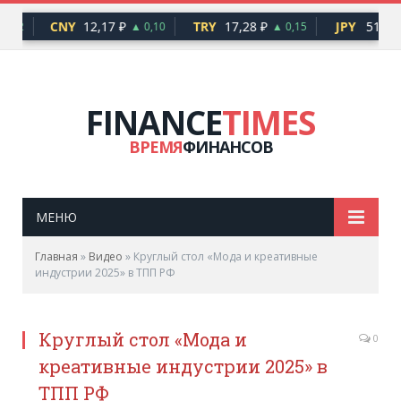
CNY
12,17 ₽
TRY
17,28 ₽
JPY
51,82 ₽
,92
▲ 0,10
▲ 0,15
FINANCE
TIMES
ВРЕМЯ
ФИНАНСОВ
МЕНЮ
Главная
»
Видео
»
Круглый стол «Мода и креативные
индустрии 2025» в ТПП РФ
Круглый стол «Мода и
0
креативные индустрии 2025» в
ТПП РФ