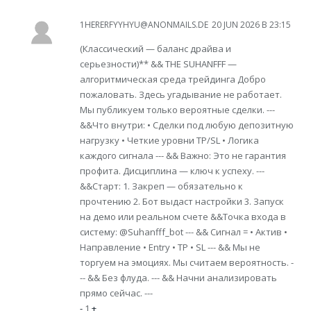
1HERERFYYHYU@ANONMAILS.DE
20 JUN 2026 В 23:15
(Классический — баланс драйва и
серьезности)** && THE SUHANFFF —
алгоритмическая среда трейдинга Добро
пожаловать. Здесь угадывание не работает.
Мы публикуем только вероятные сделки. ---
&&Что внутри: • Сделки под любую депозитную
нагрузку • Четкие уровни TP/SL • Логика
каждого сигнала --- && Важно: Это не гарантия
профита. Дисциплина — ключ к успеху. ---
&&Старт: 1. Закреп — обязательно к
прочтению 2. Бот выдаст настройки 3. Запуск
на демо или реальном счете &&Точка входа в
систему: @Suhanfff_bot --- && Сигнал = • Актив •
Направление • Entry • TP • SL --- && Мы не
торгуем на эмоциях. Мы считаем вероятность. -
-- && Без флуда. --- && Начни анализировать
прямо сейчас. ---
-
1
+