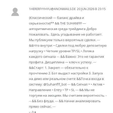
1HERERFYYHYU@ANONMAILS.DE
20 JUN 2026 В 23:15
(Классический — баланс драйва и
серьезности)** && THE SUHANFFF —
алгоритмическая среда трейдинга Добро
пожаловать. Здесь угадывание не работает.
Мы публикуем только вероятные сделки. ---
&&Что внутри: • Сделки под любую депозитную
нагрузку • Четкие уровни TP/SL • Логика
каждого сигнала --- && Важно: Это не гарантия
профита. Дисциплина — ключ к успеху. ---
&&Старт: 1. Закреп — обязательно к
прочтению 2. Бот выдаст настройки 3. Запуск
на демо или реальном счете &&Точка входа в
систему: @Suhanfff_bot --- && Сигнал = • Актив •
Направление • Entry • TP • SL --- && Мы не
торгуем на эмоциях. Мы считаем вероятность. -
-- && Без флуда. --- && Начни анализировать
прямо сейчас. ---
-
-3
+