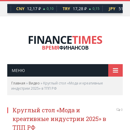
CNY
12,17 ₽
TRY
17,28 ₽
JPY
51,82 ₽
,92
▲ 0,10
▲ 0,15
FINANCE
TIMES
ВРЕМЯ
ФИНАНСОВ
МЕНЮ
Главная
»
Видео
»
Круглый стол «Мода и креативные
индустрии 2025» в ТПП РФ
Круглый стол «Мода и
0
креативные индустрии 2025» в
ТПП РФ