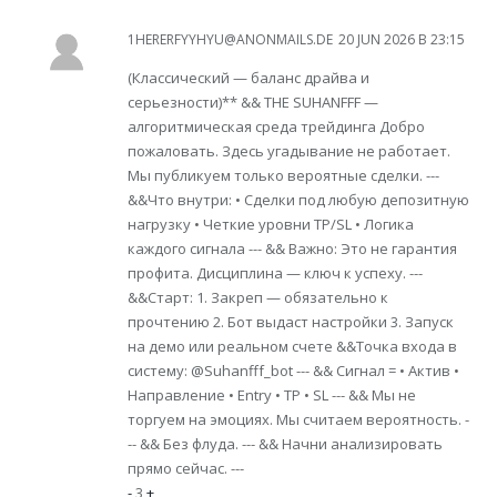
1HERERFYYHYU@ANONMAILS.DE
20 JUN 2026 В 23:15
(Классический — баланс драйва и
серьезности)** && THE SUHANFFF —
алгоритмическая среда трейдинга Добро
пожаловать. Здесь угадывание не работает.
Мы публикуем только вероятные сделки. ---
&&Что внутри: • Сделки под любую депозитную
нагрузку • Четкие уровни TP/SL • Логика
каждого сигнала --- && Важно: Это не гарантия
профита. Дисциплина — ключ к успеху. ---
&&Старт: 1. Закреп — обязательно к
прочтению 2. Бот выдаст настройки 3. Запуск
на демо или реальном счете &&Точка входа в
систему: @Suhanfff_bot --- && Сигнал = • Актив •
Направление • Entry • TP • SL --- && Мы не
торгуем на эмоциях. Мы считаем вероятность. -
-- && Без флуда. --- && Начни анализировать
прямо сейчас. ---
-
3
+