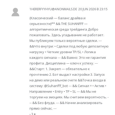
1HERERFYYHYU@ANONMAILS.DE
20 JUN 2026 В 23:15
(Классический — баланс драйва и
серьезности)** && THE SUHANFFF —
алгоритмическая среда трейдинга Добро
пожаловать. Здесь угадывание не работает.
Мы публикуем только вероятные сделки. ---
&&Что внутри: • Сделки под любую депозитную
нагрузку • Четкие уровни TP/SL • Логика
каждого сигнала --- && Важно: Это не гарантия
профита. Дисциплина — ключ к успеху. ---
&&Старт: 1. Закреп — обязательно к
прочтению 2. Бот выдаст настройки 3. Запуск
на демо или реальном счете &&Точка входа в
систему: @Suhanfff_bot --- && Сигнал = • Актив •
Направление • Entry • TP • SL --- && Мы не
торгуем на эмоциях. Мы считаем вероятность. -
-- && Без флуда. --- && Начни анализировать
прямо сейчас. ---
-
3
+