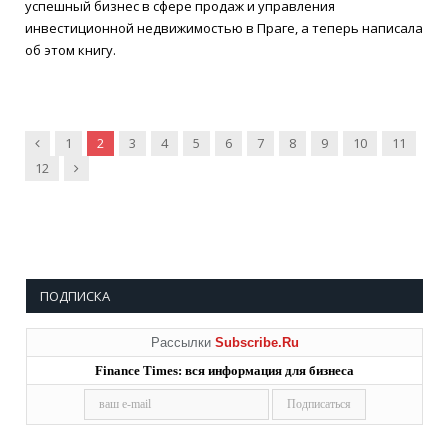
успешный бизнес в сфере продаж и управления
инвестиционной недвижимостью в Праге, а теперь написала
об этом книгу.
Предыдущие
1
2
3
4
5
6
7
8
9
10
11
Далее
12
ПОДПИСКА
Рассылки
Subscribe.Ru
Finance Times: вся информация для бизнеса