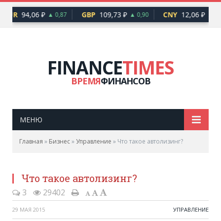
EUR
94,06 ₽
GBP
109,73 ₽
CNY
12,06 ₽
▲ 0,87
▲ 0,90
▲ 0,1
FINANCE
TIMES
ВРЕМЯ
ФИНАНСОВ
МЕНЮ
Главная
»
Бизнес
»
Управление
»
Что такое автолизинг?
Что такое автолизинг?
3
29402
29 МАЯ 2015
УПРАВЛЕНИЕ