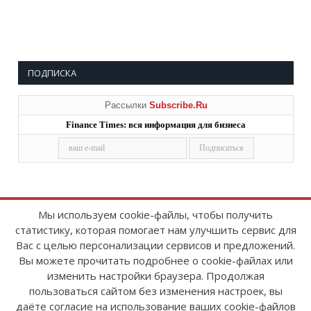
ПОДПИСКА
Рассылки
Subscribe.Ru
Finance Times: вся информация для бизнеса
Мы используем cookie-файлы, чтобы получить
статистику, которая помогает нам улучшить сервис для
Copyright © 2008-2026
FinanceTimes
Вас с целью персонализации сервисов и предложений.
Зарегистрировано в Роскомнадзоре
Вы можете прочитать подробнее о cookie-файлах или
Свидетельство о регистрации СМИ:
изменить настройки браузера. Продолжая
серия Эл № ФС77-86300 от 10 ноября 2023 г
пользоваться сайтом без изменения настроек, вы
даёте согласие на использование ваших cookie-файлов