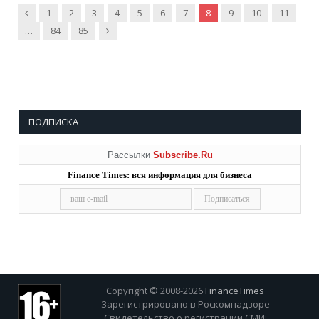
Предыдущие
1
2
3
4
5
6
7
8
9
10
11
Далее
…
84
85
ПОДПИСКА
Рассылки
Subscribe.Ru
Finance Times: вся информация для бизнеса
Copyright © 2008-2026
FinanceTimes
Зарегистрировано в Роскомнадзоре
Свидетельство о регистрации СМИ: