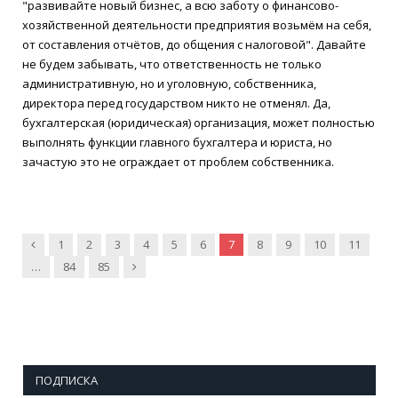
"развивайте новый бизнес, а всю заботу о финансово-
хозяйственной деятельности предприятия возьмём на себя,
от составления отчётов, до общения с налоговой". Давайте
не будем забывать, что ответственность не только
административную, но и уголовную, собственника,
директора перед государством никто не отменял. Да,
бухгалтерская (юридическая) организация, может полностью
выполнять функции главного бухгалтера и юриста, но
зачастую это не ограждает от проблем собственника.
Предыдущие
1
2
3
4
5
6
7
8
9
10
11
Далее
…
84
85
ПОДПИСКА