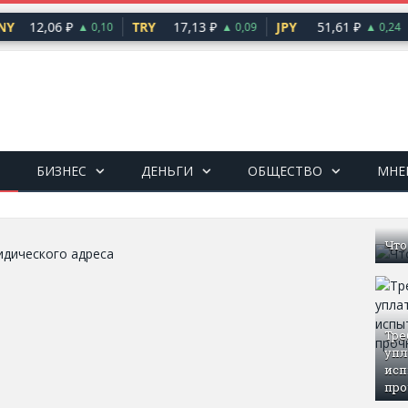
Y
12,06 ₽
TRY
17,13 ₽
JPY
51,61 ₽
▲ 0,10
▲ 0,09
▲ 0,24
БИЗНЕС
ДЕНЬГИ
ОБЩЕСТВО
МНЕ
Что
Тре
упл
исп
про