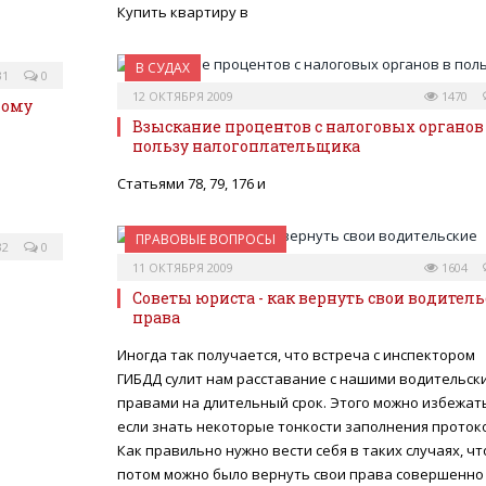
Купить квартиру в
В СУДАХ
31
0
12 ОКТЯБРЯ 2009
1470
дому
Взыскание процентов с налоговых органов
пользу налогоплательщика
Статьями 78, 79, 176 и
ПРАВОВЫЕ ВОПРОСЫ
32
0
11 ОКТЯБРЯ 2009
1604
Советы юриста - как вернуть свои водител
права
Иногда так получается, что встреча с инспектором
ГИБДД сулит нам расставание с нашими водительск
правами на длительный срок. Этого можно избежать
если знать некоторые тонкости заполнения проток
Как правильно нужно вести себя в таких случаях, ч
потом можно было вернуть свои права совершенно