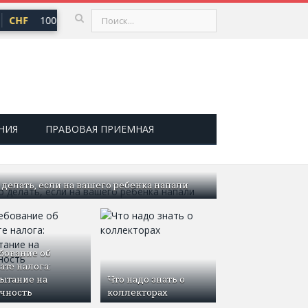
CHF
100,66 ₽
USD
81,41 ₽
EUR
94,06 ₽
▲ 0,73
▲ 0,48
▲ 0
НИЯ
ПРАВОВАЯ ПРИЕМНАЯ
 делать, если на вашего ребенка напали
бование об
ате налога:
ытание на
Что надо знать о
чность
коллекторах